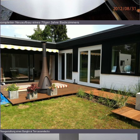
es 70ger Jahre Badezimmers
Neugestaltung eines Bangkirai Terrassendecks