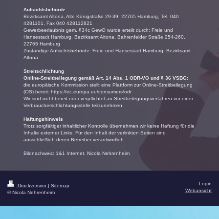
Aufsichtsbehörde
Bezirksamt Altona, Alte Königstraße 29-39, 22765 Hamburg, Tel. 040
4281101, Fax 040 428112821
Gewerbeerlaubnis gem. §34c GewO wurde erteilt durch: Freie und
Hansestadt Hamburg, Bezirksamt Altona, Bahrenfelder Straße 254-260,
22765 Hamburg
Zuständige Aufsichtsbehörde: Freie und Hansestadt Hamburg, Bezirksamt
Altona
Streitschlichtung
Online-Streitbeilegung gemäß Art. 14 Abs. 1 ODR-VO und § 36 VSBG:
die europäische Kommission stellt eine Plattform zur Online-Streitbeilegung
(OS) bereit: https://ec.europa.eu/consumers/odr
Wir sind nicht bereit oder verpflichtet an Streitbeilegungsverfahren vor einer
Verbraucherschlichtungsstelle teilzunehmen.
Haftungshinweis
Trotz sorgfältiger inhaltlicher Kontrolle übernehmen wir keine Haftung für die
Inhalte externer Links. Für den Inhalt der verlinkten Seiten sind
ausschließlich deren Betreiber verantwortlich.
Bildnachweis: 1&1 Internet, Nicola Nehrenheim
Login
Druckversion
|
Sitemap
Webansicht
© Nicola Nehrenheim